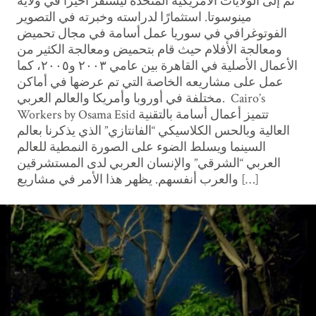
ثم إلى الولايات الأمريكية المتحدة ليستقر أخيرًا في ولاية
مينوسوتا. استثمارًا لدراسته وخبرته في التصوير
الفوتوغرافي في سوريا عمل أسامة في مجال تحميض
ومعالجة الأفلام حيث قام بتحميض ومعالجة الكثير من
الأعمال الأصلية في القاهرة بين عامي ٢٠٠٣ و٢٠٠٥، كما
عمل على مشاريعه الخاصة التي تم عرضها في أماكن
مختلفة في أوروبا وأمريكا والعالم العربي. Cairo’s
Workers by Osama Esid تتميز أعمال أسامة بالتقنية
العالية وبالحس الكلاسيكي “الفانتازي” الذي يذكرنا بعالم
السينما ويسلط الضوء على الصورة النمطية للعالم
العربي “الشرقي” والإنسان العربي لدى المستشرقين
والعرب أنفسهم. يظهر هذا الأمر في مشاريع […]