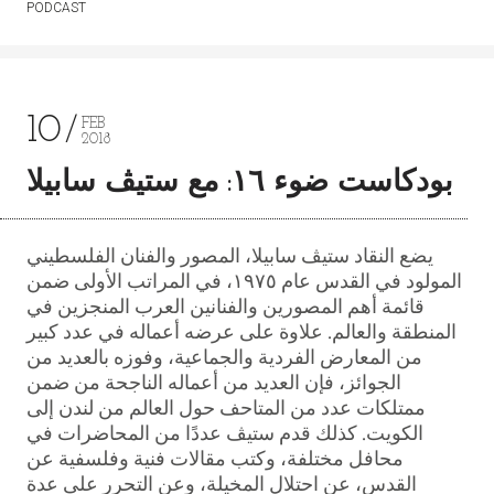
PODCAST
10
FEB
2018
بودكاست ضوء ١٦: مع ستيڤ سابيلا
يضع النقاد ستيڤ سابيلا، المصور والفنان الفلسطيني
المولود في القدس عام ١٩٧٥، في المراتب الأولى ضمن
قائمة أهم المصورين والفنانين العرب المنجزين في
المنطقة والعالم. علاوة على عرضه أعماله في عدد كبير
من المعارض الفردية والجماعية، وفوزه بالعديد من
الجوائز، فإن العديد من أعماله الناجحة من ضمن
ممتلكات عدد من المتاحف حول العالم من لندن إلى
الكويت. كذلك قدم ستيڤ عددًا من المحاضرات في
محافل مختلفة، وكتب مقالات فنية وفلسفية عن
القدس، عن احتلال المخيلة، وعن التحرر على عدة