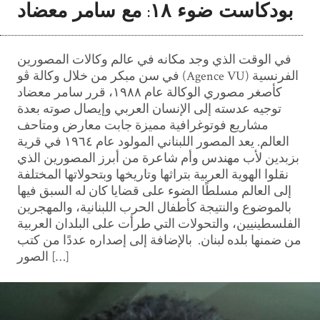
بودكاست ضوء ١٨: مع سامر معضاد
في الوقت الذي وجد مكانه في عالم وكالات المصورين
في سن مبكر من خلال وكالة ڤو (Agence VU) الفرنسية
كأصغر مصوري الوكالة عام ١٩٨٨، قرر سامر معضاد
توجيه عدسته إلى الإنسان العربي وإيصال صوته بعدة
مشاريع فوتوغرافية مميزة جابت معارض ومتاحف
العالم. يعد المصور اللبناني المولود عام ١٩٦٤ في قرية
بزبدين لأب مهندس وأم شاعرة من أبرز المصورين الذي
نقلوا الهوية العربية بتراثها وتاريخها وبتحولاتها المختلفة
إلى العالم مسلطًا الضوء على قضايا كان له السبق فيها
بالموضوع والنتيجة كأطفال الحرب اللبنانية، والمهجرين
الفلسطينيين، والتحولات التي طرأت على البلدان العربية
من ضمنها بلده لبنان. بالإضافة إلى إصداره عددًا من كتب
الصور […]