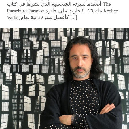
أصعدة. سيرته الشخصية الذي نشرها في كتاب The
Parachute Paradox عام ٢٠١٦ حازت على جائزة Kerber
Verlag كأفضل سيرة ذاتية لعام […]